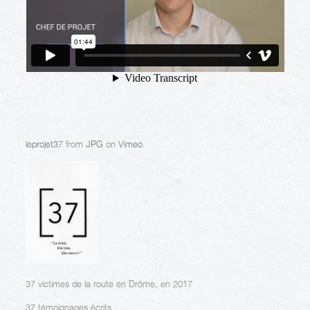
leprojet37
from
JPG
on
Vimeo
.
37 victimes de la route en Drôme, en 2017
37 témoignages écrits