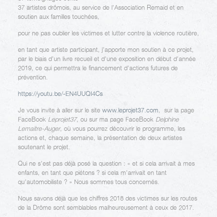
37 artistes drômois, au service de l’Association Remaid et en
soutien aux familles touchées,
pour ne pas oublier les victimes et lutter contre la violence routière,
en tant que artiste participant, j’apporte mon soutien à ce projet,
par le biais d’un livre recueil et d’une exposition en début d’année
2019, ce qui permettra le financement d’actions futures de
prévention.
https://youtu.be/-EN4UUQI4Cs
Je vous invite à aller sur le site
www.leprojet37.com
, sur la page
FaceBook
Leprojet37
, ou sur ma page FaceBook
Delphine
Lemaitre-Auge
r
, où vous pourrez découvrir le programme, les
actions et, chaque semaine, la présentation de deux artistes
soutenant le projet.
Qui ne s’est pas déjà posé la question : « et si cela arrivait à mes
enfants, en tant que piétons ? si cela m’arrivait en tant
qu’automobiliste ? » Nous sommes tous concernés.
Nous savons déjà que les chiffres 2018 des victimes sur les routes
de la Drôme sont semblables malheureusement à ceux de 2017.